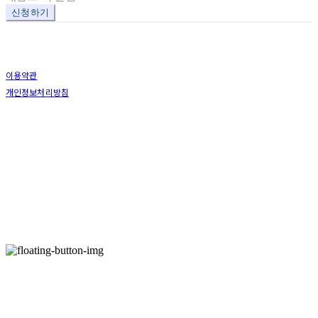
신청하기
이용약관
개인정보처리방침
사업자정보확인
상호: 한국벤처펀딩 | 대표: 김수아 | 개인정보관리책임자: 김해완 | 전화: 070-8889-6071 | 이메일:
venturemall@kofund.co.kr
주소: 서울특별시 강남구 대치동 949-1 코니빌딩 7층 한국벤처펀딩(주) | 사업자등록번호:
232-86-
00090
| 통신판매:
2015-서울강남-02010
| 호스팅제공자: (주)식스샵