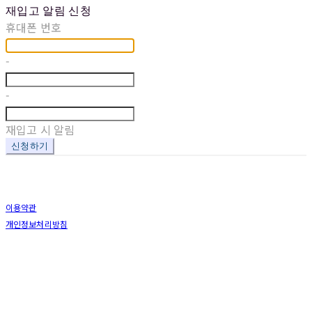
재입고 알림 신청
휴대폰 번호
-
-
재입고 시 알림
신청하기
이용약관
개인정보처리방침
사업자정보확인
상호: 한국벤처펀딩 | 대표: 김수아 | 개인정보관리책임자: 김해완 | 전화: 070-8889-6071 | 이메일:
venturemall@kofund.co.kr
주소: 서울특별시 강남구 대치동 949-1 코니빌딩 7층 한국벤처펀딩(주) | 사업자등록번호:
232-86-
00090
| 통신판매:
2015-서울강남-02010
| 호스팅제공자: (주)식스샵