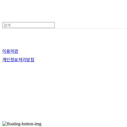
이용약관
개인정보처리방침
사업자정보확인
상호: 한국벤처펀딩 | 대표: 김수아 | 개인정보관리책임자: 김해완 | 전화: 070
주소: 서울특별시 강남구 대치동 949-1 코니빌딩 7층 한국벤처펀딩(주